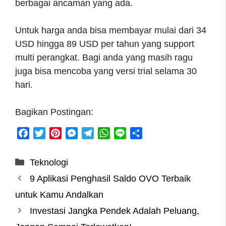
berbagai ancaman yang ada.
Untuk harga anda bisa membayar mulai dari 34
USD hingga 89 USD per tahun yang support
multi perangkat. Bagi anda yang masih ragu
juga bisa mencoba yang versi trial selama 30
hari.
Bagikan Postingan:
F
T
P
M
T
W
L
S
a
w
i
e
e
h
i
h
c
i
n
s
l
a
n
a
Categories
Teknologi
e
t
t
s
e
t
e
r
9 Aplikasi Penghasil Saldo OVO Terbaik
b
t
e
e
g
s
e
o
e
r
n
r
A
untuk Kamu Andalkan
o
r
e
g
a
p
Investasi Jangka Pendek Adalah Peluang,
k
s
e
m
p